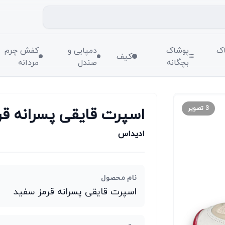
ک
پوشاک
دمپایی و
کفش چرم
کیف
بچگانه
صندل
مردانه
اسپرت قایقی پسرانه قر
3
تصویر
ادیداس
نام محصول
اسپرت قایقی پسرانه قرمز سفید