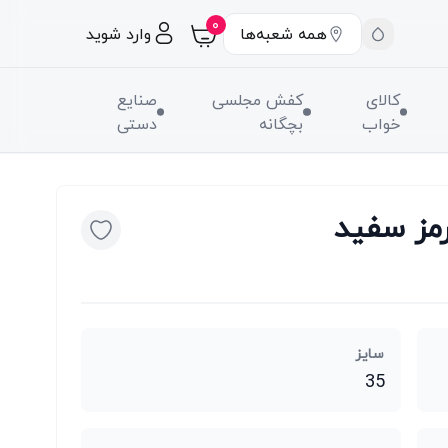
۰
همه شعبه‌ها
وارد شوید
کالای
کفش مجلسی
صنایع
خواب
بچگانه
دستی
مز سفید
سایز
35