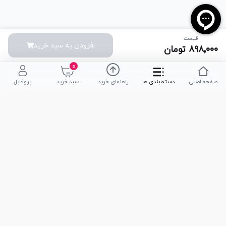
قیمت
افزودن به سبد خرید
۸۹۸٬۰۰۰
تومان
۰
صفحه اصلی
دسته بندی ها
راهنمای خرید
سبد خرید
پروفایل
تلفن پشتیبانی
051-35590320
|
051-35590376
امکان خرید حضوری
تحویل سریع کالا