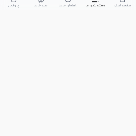
صفحه اصلی
دسته بندی ها
راهنمای خرید
سبد خرید
پروفایل
تلفن پشتیبانی
051-35590320
|
051-35590376
امکان خرید حضوری
تحویل سریع کالا
پشتیبانی در تمامی ساعات
ضمانت بازگشت کالا