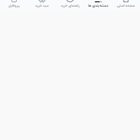
صفحه اصلی
دسته بندی ها
راهنمای خرید
سبد خرید
پروفایل
تلفن پشتیبانی
051-35590320
|
051-35590376
امکان خرید حضوری
تحویل سریع کالا
پشتیبانی در تمامی ساعات
ضمانت بازگشت کالا