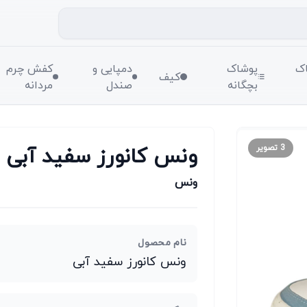
ک
پوشاک
دمپایی و
کفش چرم
کیف
بچگانه
صندل
مردانه
ونس کانورز سفید آبی
3
تصویر
ونس
نام محصول
ونس کانورز سفید آبی