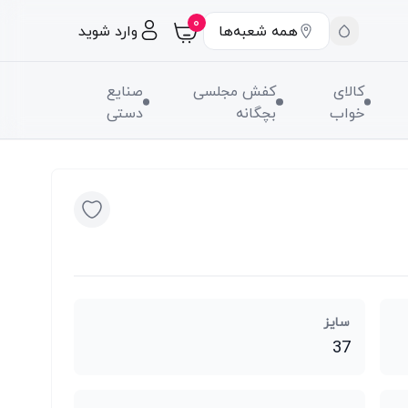
۰
همه شعبه‌ها
وارد شوید
کالای
کفش مجلسی
صنایع
خواب
بچگانه
دستی
سایز
37