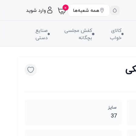
۰
همه شعبه‌ها
وارد شوید
کالای
کفش مجلسی
صنایع
خواب
بچگانه
دستی
کی
سایز
37