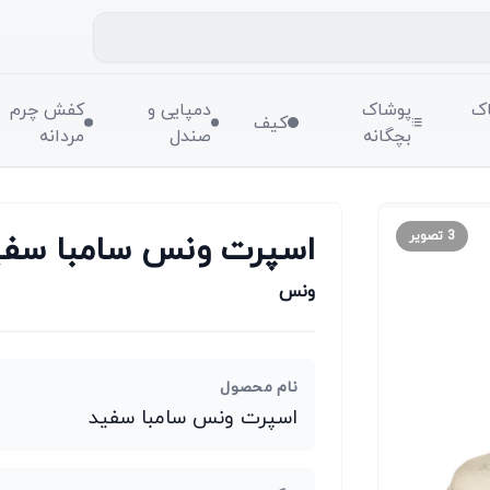
ک
پوشاک
دمپایی و
کفش چرم
کیف
بچگانه
صندل
مردانه
اسپرت ونس سامبا سفی
3
تصویر
ونس
نام محصول
اسپرت ونس سامبا سفید