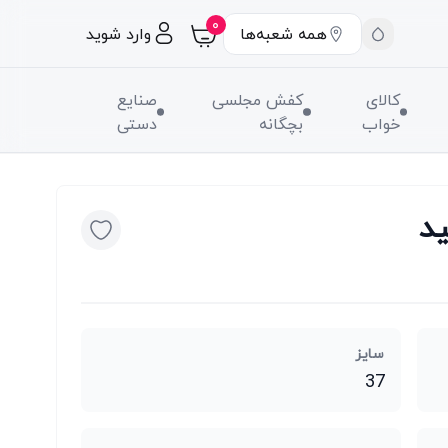
۰
همه شعبه‌ها
وارد شوید
کالای
کفش مجلسی
صنایع
خواب
بچگانه
دستی
د
سایز
37