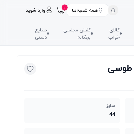
۰
همه شعبه‌ها
وارد شوید
کالای
کفش مجلسی
صنایع
خواب
بچگانه
دستی
سایز
44