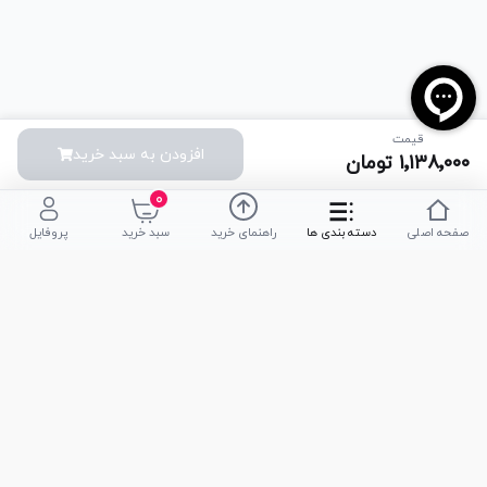
قیمت
افزودن به سبد خرید
۱٬۱۳۸٬۰۰۰
تومان
۰
صفحه اصلی
دسته بندی ها
راهنمای خرید
سبد خرید
پروفایل
تلفن پشتیبانی
051-35590320
|
051-35590376