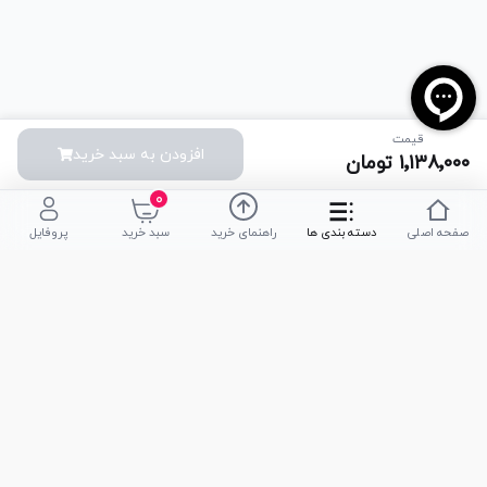
قیمت
افزودن به سبد خرید
۱٬۱۳۸٬۰۰۰
تومان
۰
صفحه اصلی
دسته بندی ها
راهنمای خرید
سبد خرید
پروفایل
تلفن پشتیبانی
051-35590320
|
051-35590376