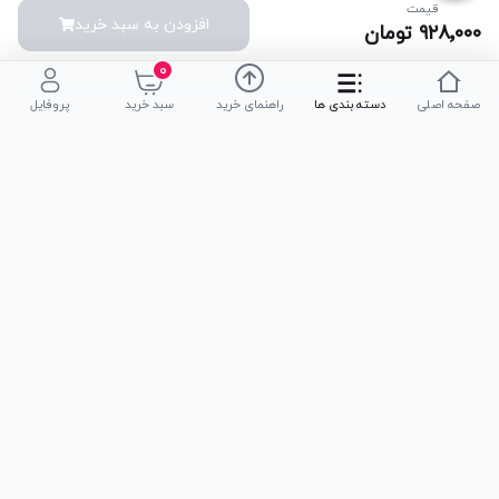
قیمت
افزودن به سبد خرید
۹۲۸٬۰۰۰
تومان
۰
صفحه اصلی
دسته بندی ها
راهنمای خرید
سبد خرید
پروفایل
تلفن پشتیبانی
051-35590320
|
051-35590376
امکان خرید حضوری
تحویل سریع کالا