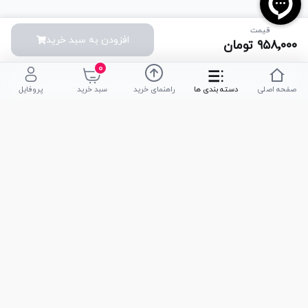
قیمت
افزودن به سبد خرید
۹۵۸٬۰۰۰
تومان
۰
صفحه اصلی
دسته بندی ها
راهنمای خرید
سبد خرید
پروفایل
تلفن پشتیبانی
051-35590320
|
051-35590376
امکان خرید حضوری
تحویل سریع کالا