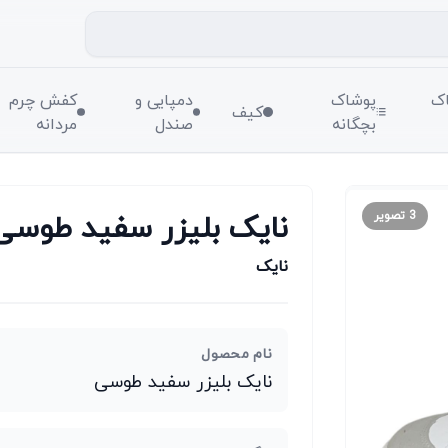
ک
پوشاک
دمپایی و
کفش چرم
کیف
بچگانه
صندل
مردانه
نایک بلیزر سفید طوسی
3
تصویر
نایک
نام محصول
نایک بلیزر سفید طوسی