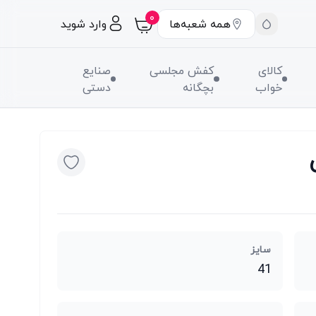
۰
همه شعبه‌ها
وارد شوید
کالای
کفش مجلسی
صنایع
خواب
بچگانه
دستی
سایز
41