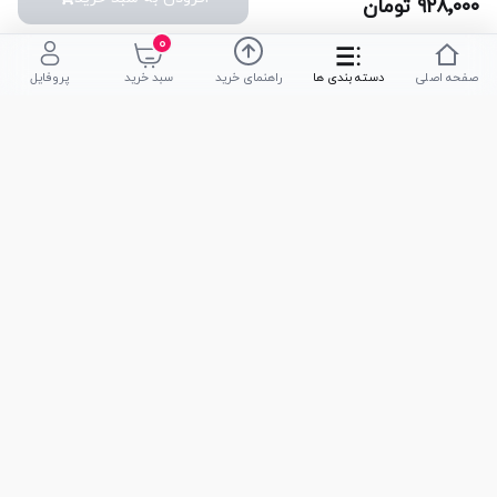
۹۲۸٬۰۰۰
تومان
۰
صفحه اصلی
دسته بندی ها
راهنمای خرید
سبد خرید
پروفایل
تلفن پشتیبانی
051-35590320
|
051-35590376
امکان خرید حضوری
تحویل سریع کالا
پشتیبانی در تمامی ساعات
ضمانت بازگشت کالا