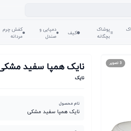
ک
پوشاک
دمپایی و
کفش چرم
کیف
بچگانه
صندل
مردانه
نایک همپا سفید مشکی
3
تصویر
نایک
نام محصول
نایک همپا سفید مشکی