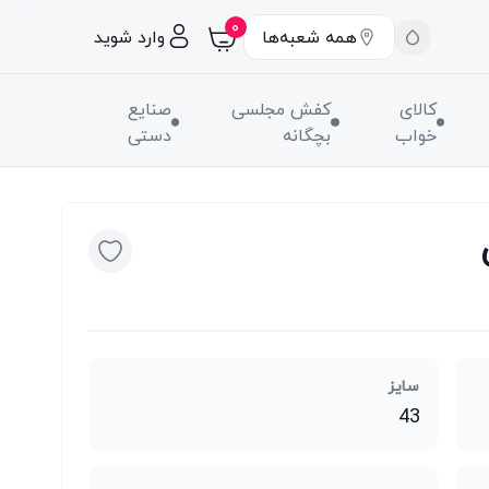
۰
همه شعبه‌ها
وارد شوید
کالای
کفش مجلسی
صنایع
خواب
بچگانه
دستی
سایز
43