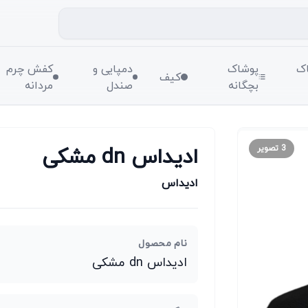
ک
پوشاک
دمپایی و
کفش چرم
کیف
بچگانه
صندل
مردانه
ادیداس dn مشکی
3
تصویر
ادیداس
نام محصول
ادیداس dn مشکی