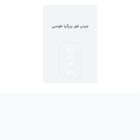
جردن فور بزرگپا طوسی
شما
هم
نظر
بدید