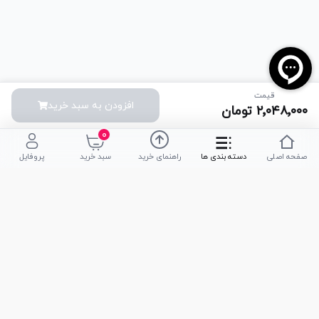
قیمت
افزودن به سبد خرید
۲٬۰۴۸٬۰۰۰
تومان
۰
صفحه اصلی
دسته بندی ها
راهنمای خرید
سبد خرید
پروفایل
تلفن پشتیبانی
051-35590320
|
051-35590376