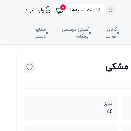
۰
همه شعبه‌ها
وارد شوید
کالای
کفش مجلسی
صنایع
خواب
بچگانه
دستی
سایز
46