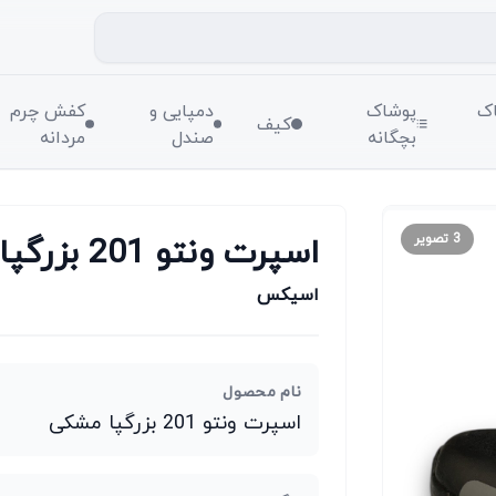
ک
پوشاک
دمپایی و
کفش چرم
کیف
بچگانه
صندل
مردانه
اسپرت ونتو 201 بزرگپا مشکی
3
تصویر
اسیکس
نام محصول
اسپرت ونتو 201 بزرگپا مشکی