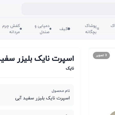
ک
پوشاک
دمپایی و
کفش چرم
کیف
بچگانه
صندل
مردانه
اسپرت نایک بلیزر سفید
3
تصویر
نایک
نام محصول
اسپرت نایک بلیزر سفید آبی