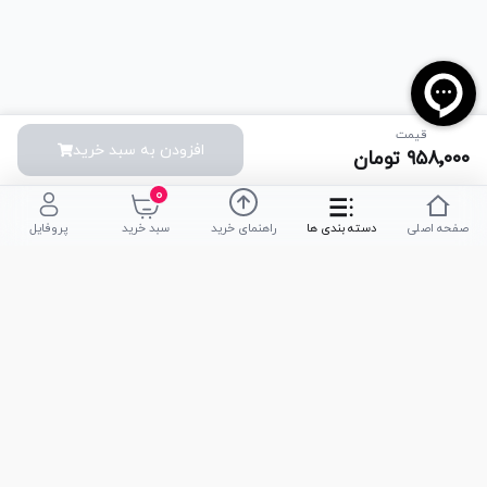
قیمت
افزودن به سبد خرید
۹۵۸٬۰۰۰
تومان
۰
صفحه اصلی
دسته بندی ها
راهنمای خرید
سبد خرید
پروفایل
تلفن پشتیبانی
051-35590320
|
051-35590376