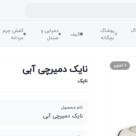
ک
پوشاک
دمپایی و
کفش چرم
کیف
بچگانه
صندل
مردانه
نایک دمیرچی آبی
3
تصویر
نایک
نام محصول
نایک دمیرچی آبی