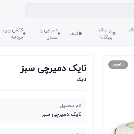
ک
پوشاک
دمپایی و
کفش چرم
کیف
بچگانه
صندل
مردانه
نایک دمیرچی سبز
3
تصویر
نایک
نام محصول
نایک دمیرچی سبز