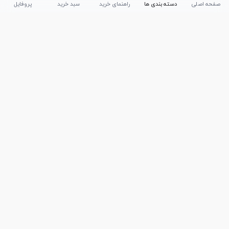
صفحه اصلی
دسته بندی ها
راهنمای خرید
سبد خرید
پروفایل
تلفن پشتیبانی
051-35590320
|
051-35590376
امکان خرید حضوری
تحویل سریع کالا
پشتیبانی در تمامی ساعات
ضمانت بازگشت کالا