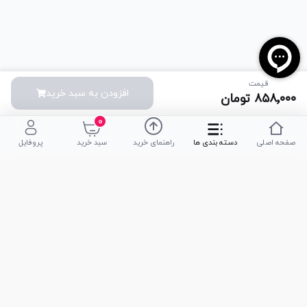
قیمت
افزودن به سبد خرید
۸۵۸٬۰۰۰
تومان
۰
صفحه اصلی
دسته بندی ها
راهنمای خرید
سبد خرید
پروفایل
تلفن پشتیبانی
051-35590320
|
051-35590376