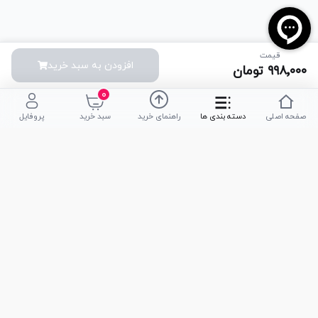
قیمت
افزودن به سبد خرید
۹۹۸٬۰۰۰
تومان
۰
صفحه اصلی
دسته بندی ها
راهنمای خرید
سبد خرید
پروفایل
تلفن پشتیبانی
051-35590320
|
051-35590376
امکان خرید حضوری
تحویل سریع کالا