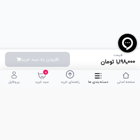
قیمت
افزودن به سبد خرید
۱٬۱۹۸٬۰۰۰
تومان
۰
صفحه اصلی
دسته بندی ها
راهنمای خرید
سبد خرید
پروفایل
تلفن پشتیبانی
051-35590320
|
051-35590376