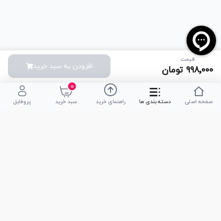
قیمت
افزودن به سبد خرید
۹۹۸٬۰۰۰
تومان
۰
صفحه اصلی
دسته بندی ها
راهنمای خرید
سبد خرید
پروفایل
تلفن پشتیبانی
051-35590320
|
051-35590376