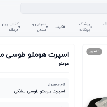
ک
پوشاک
دمپایی و
کفش چرم
کیف
بچگانه
صندل
مردانه
اسپرت هومتو طوسی م
3
تصویر
هومتو
نام محصول
اسپرت هومتو طوسی مشکی