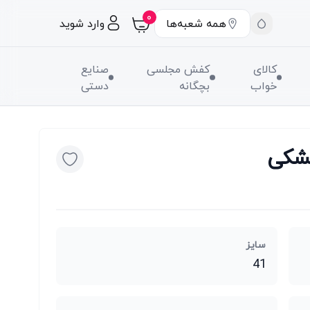
۰
همه شعبه‌ها
وارد شوید
کالای
کفش مجلسی
صنایع
خواب
بچگانه
دستی
شکی
سایز
41