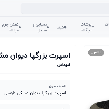
ک
پوشاک
دمپایی و
کفش چرم
کیف
بچگانه
صندل
مردانه
اسپرت بزرگپا دیوان م
3
تصویر
ادیداس
نام محصول
اسپرت بزرگپا دیوان مشکی طوسی