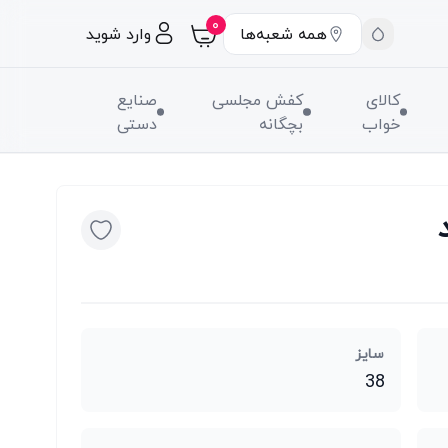
۰
همه شعبه‌ها
وارد شوید
کالای
کفش مجلسی
صنایع
خواب
بچگانه
دستی
سایز
38