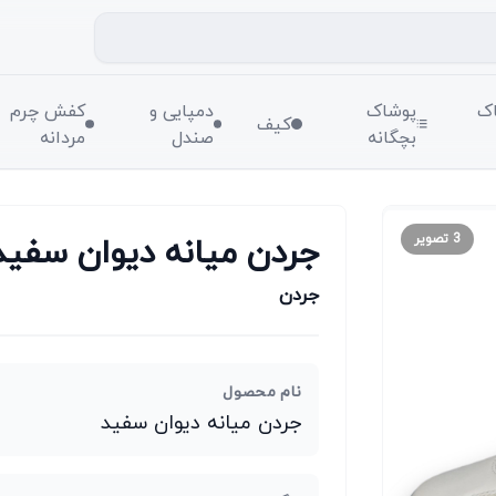
ک
پوشاک
دمپایی و
کفش چرم
کیف
بچگانه
صندل
مردانه
جردن میانه دیوان سفید
3
تصویر
جردن
نام محصول
جردن میانه دیوان سفید