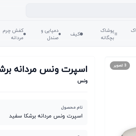
ک
پوشاک
دمپایی و
کفش چرم
کیف
بچگانه
صندل
مردانه
اسپرت ونس مردانه برش
3
تصویر
ونس
نام محصول
اسپرت ونس مردانه برشکا سفید