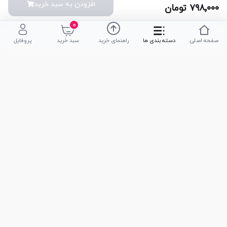
افزودن به سبد خرید
۷۹۸٬۰۰۰
تومان
۰
صفحه اصلی
دسته بندی ها
راهنمای خرید
سبد خرید
پروفایل
تلفن پشتیبانی
051-35590320
|
051-35590376
امکان خرید حضوری
تحویل سریع کالا