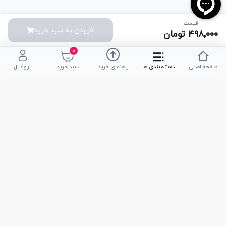
قیمت
افزودن به سبد خرید
۴۹۸٬۰۰۰
تومان
۰
صفحه اصلی
دسته بندی ها
راهنمای خرید
سبد خرید
پروفایل
تلفن پشتیبانی
051-35590320
|
051-35590376
امکان خرید حضوری
تحویل سریع کالا