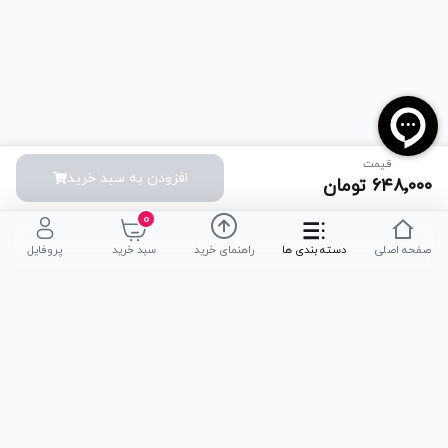
قیمت
افزودن به سبد خرید
۶۴۸٬۰۰۰
تومان
۰
صفحه اصلی
دسته بندی ها
راهنمای خرید
سبد خرید
پروفایل
تلفن پشتیبانی
051-35590320
|
051-35590376