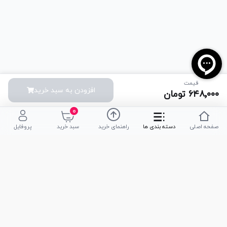
قیمت
افزودن به سبد خرید
۶۴۸٬۰۰۰
تومان
۰
صفحه اصلی
دسته بندی ها
راهنمای خرید
سبد خرید
پروفایل
تلفن پشتیبانی
051-35590320
|
051-35590376