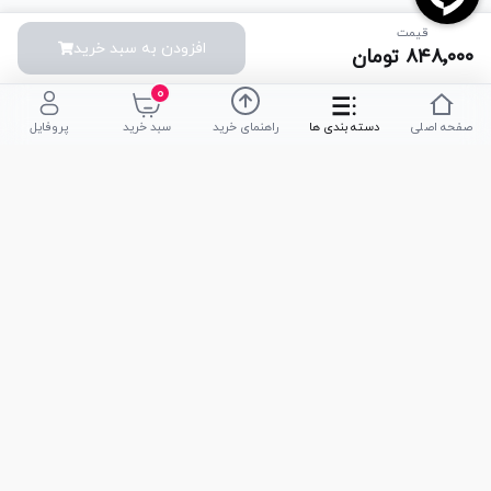
قیمت
افزودن به سبد خرید
۸۴۸٬۰۰۰
تومان
۰
صفحه اصلی
دسته بندی ها
راهنمای خرید
سبد خرید
پروفایل
تلفن پشتیبانی
051-35590320
|
051-35590376
امکان خرید حضوری
تحویل سریع کالا