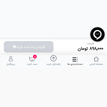
قیمت
افزودن به سبد خرید
۸۹۸٬۰۰۰
تومان
۰
صفحه اصلی
دسته بندی ها
راهنمای خرید
سبد خرید
پروفایل
تلفن پشتیبانی
051-35590320
|
051-35590376