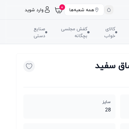
۰
همه شعبه‌ها
وارد شوید
کالای
کفش مجلسی
صنایع
خواب
بچگانه
دستی
اق سفید
سایز
28