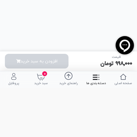
قیمت
افزودن به سبد خرید
۹۹۸٬۰۰۰
تومان
۰
صفحه اصلی
دسته بندی ها
راهنمای خرید
سبد خرید
پروفایل
تلفن پشتیبانی
051-35590320
|
051-35590376